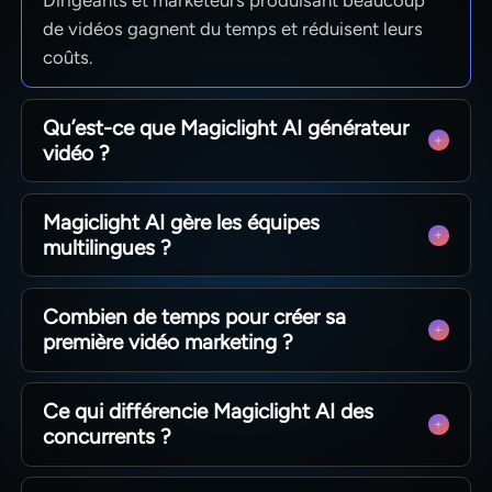
de vidéos gagnent du temps et réduisent leurs
coûts.
Qu’est-ce que Magiclight AI générateur
vidéo ?
Outil IA qui transforme textes et images en
Magiclight AI gère les équipes
vidéos sans avoir recours à un studio complet.
multilingues ?
Oui, créez des voix off dans plusieurs langues
Combien de temps pour créer sa
pour une cohérence sur tous vos marchés.
première vidéo marketing ?
Un premier rendu en quelques minutes pour
Ce qui différencie Magiclight AI des
tester rapidement vos concepts publicitaires.
concurrents ?
Vidéo longue durée, consignes détaillées et 20+