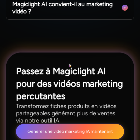
Magiclight AI convient-il au marketing
styles sans frais de personnalisation élevés.
vidéo ?
Oui, outil référencé pour réaliser pubs, démos et
contenus longs de campagne.
Passez à Magiclight AI
pour des vidéos marketing
percutantes
Transformez fiches produits en vidéos
partageables générant plus de ventes
via notre outil IA.
Générer une vidéo marketing IA maintenant