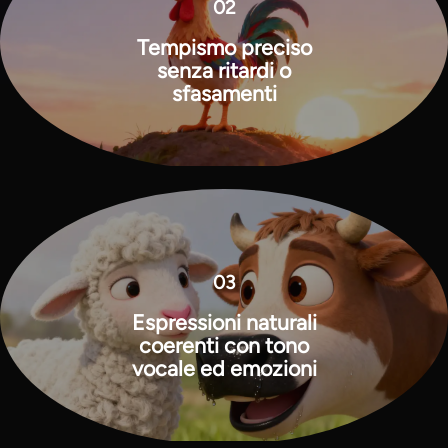
02
Tempismo preciso
senza ritardi o
sfasamenti
03
Espressioni naturali
coerenti con tono
vocale ed emozioni