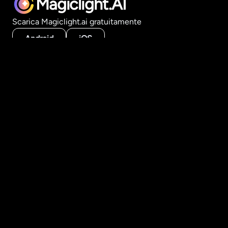
Magiclight.AI
Scarica Magiclight.ai gratuitamente
Android
iOS
Prodotto
Strumenti video IA
Generatore di video lunghi
Da storia a video
Da testo a video
Da immagine a video
Crea per stile
Modelli IA
Risorse
Accademia
FAQ
Azienda
Chi siamo