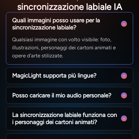
sincronizzazione labiale IA
Quali immagini posso usare per la
sincronizzazione labiale?
Qualsiasi immagine con volto visibile: foto,
illustrazioni, personaggi dei cartoni animati e
opere d'arte stilizzate.
MagicLight supporta più lingue?
Sì. MagicLight permette di creare video con
Posso caricare il mio audio personale?
sincronizzazione labiale in oltre 30 lingue tra cui
inglese, spagnolo, hindi, indonesiano e tagalog.
Sì. Puoi caricare file audio personali, registrare
La sincronizzazione labiale funziona con
direttamente su MagicLight oppure generare
i personaggi dei cartoni animati?
voci tramite intelligenza artificiale.
Sì. Magiclight.ai gestisce accuratamente volti