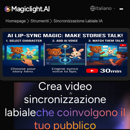
Magiclight.AI
Italiano
MagicLight.AI
Homepage
Strumenti
Sincronizzazione Labiale IA
Crea video
sincronizzazione
labiale
che coinvolgono il
tuo pubblico