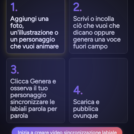
1.
2.
Aggiungi una
Scrivi o incolla
foto,
ciò che vuoi che
un'illustrazione o
dicano oppure
un personaggio
genera una voce
che vuoi animare
fuori campo
3.
Clicca Genera e
4.
osserva il tuo
personaggio
sincronizzare le
Scarica e
labiali parola per
pubblica
parola
ovunque
Inizia a creare video sincronizzazione labiale