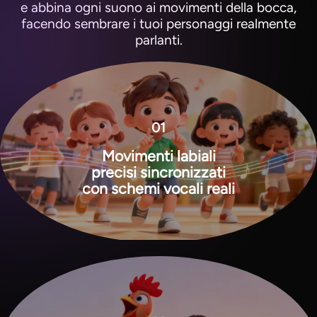
e abbina ogni suono ai movimenti della bocca,
facendo sembrare i tuoi personaggi realmente
parlanti.
01
Movimenti labiali
precisi sincronizzati
con schemi vocali reali
View all tools