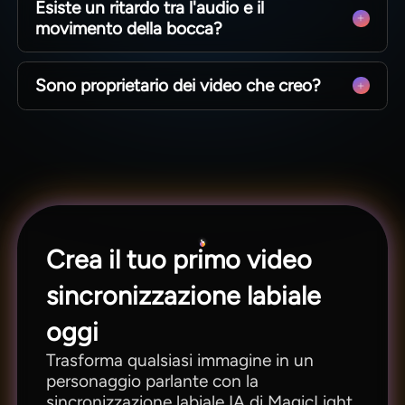
Esiste un ritardo tra l'audio e il
stilizzati, illustrati e animati.
movimento della bocca?
No. Il movimento della bocca rimane
Sono proprietario dei video che creo?
sincronizzato con l'audio garantendo un effetto
naturale.
Sì. I piani a pagamento includono tutti i diritti di
utilizzo commerciale. Puoi pubblicare,
monetizzare o concedere in licenza liberamente.
Crea il tuo primo video
sincronizzazione labiale
oggi
Trasforma qualsiasi immagine in un
personaggio parlante con la
sincronizzazione labiale IA di MagicLight.