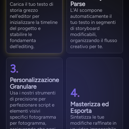
Parse
Carica il tuo testo di
storia grezzo
L'AI scompone
nell'editor per
automaticamente il
inizializzare la timeline
tuo testo in segmenti
del progetto e
di storyboard
stabilire le
modificabili,
fondamenta
organizzando il flusso
dell'editing.
creativo per te.
3.
Personalizzazione
Granulare
4.
Usa i nostri strumenti
di precisione per
Masterizza ed
perfezionare script e
Esporta
elementi visivi
specifici fotogramma
Sintetizza le tue
per fotogramma,
modifiche raffinate in
assicurando che ogni
un video impeccabile