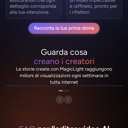
dettaglio corrisponda
e raffinato, pronto per
alla tua intenzione.
i riflettori.
Racconta la tua prima storia
Guarda cosa
creano i creatori
Le storie create con MagicLight raggiungono
NebulaDrifter
PixelRonin
milioni di visualizzazioni ogni settimana in
Lio "Spark" Vance
Momo The Moshroom
tutta internet