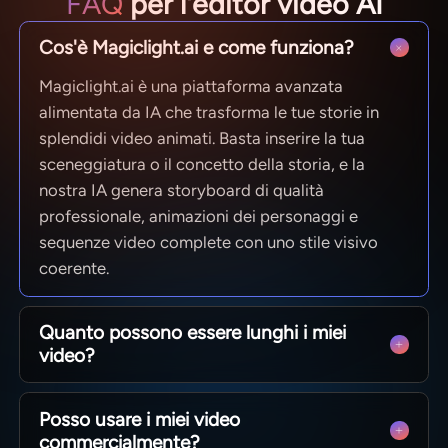
FAQ
per l'editor video AI
Cos'è Magiclight.ai e come funziona?
Magiclight.ai è una piattaforma avanzata
alimentata da IA che trasforma le tue storie in
splendidi video animati. Basta inserire la tua
sceneggiatura o il concetto della storia, e la
nostra IA genera storyboard di qualità
professionale, animazioni dei personaggi e
sequenze video complete con uno stile visivo
coerente.
Quanto possono essere lunghi i miei
video?
Da brevi clip per i social a episodi completi di 50
Posso usare i miei video
minuti. MagicLight è ottimizzato per la narrazione
commercialmente?
di lunga durata, mantenendo la coerenza dei