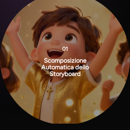
01
Scomposizione
Automatica dello
Storyboard
View all tools