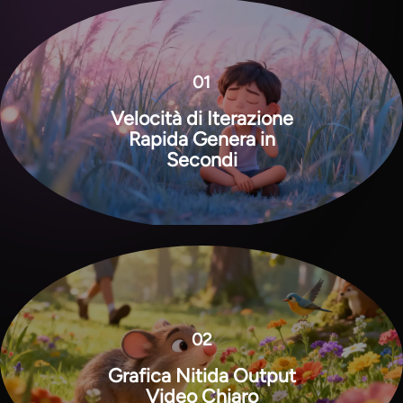
01
Velocità di Iterazione
Rapida Genera in
Secondi
View all tools
02
Grafica Nitida Output
Video Chiaro