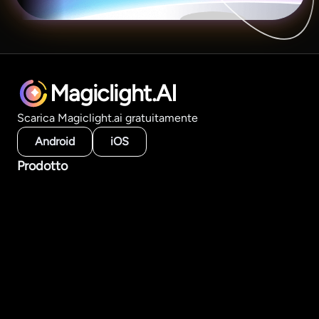
Magiclight.AI
Scarica Magiclight.ai gratuitamente
Android
iOS
Prodotto
Strumenti video IA
Generatore di video lunghi
Da storia a video
Da testo a video
Da immagine a video
Crea per stile
Modelli IA