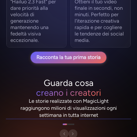
"Hailuo 2.3 Fast" per
Ottieni il tuo video
dare priorità alla
finale in secondi, non
velocità di
minuti. Perfetto per
generazione
l'iterazione creativa
mantenendo una
rapida e per cogliere
fedeltà visiva
le tendenze dei social
eccezionale.
media.
Racconta la tua prima storia
Guarda cosa
creano i creatori
Le storie realizzate con MagicLight
NebulaDrifter
PixelRonin
raggiungono milioni di visualizzazioni ogni
Lio "Spark" Vance
Momo The Moshroom
settimana in tutta internet