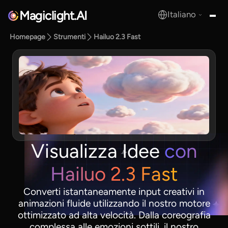
Magiclight.AI
Italiano
MagicLight.AI
Homepage
Strumenti
Hailuo 2.3 Fast
Visualizza Idee
con
Hailuo 2.3 Fast
Converti istantaneamente input creativi in
animazioni fluide utilizzando il nostro motore
ottimizzato ad alta velocità. Dalla coreografia
complessa alle emozioni sottili, il nostro