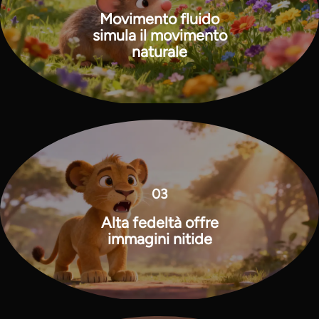
Movimento fluido
simula il movimento
naturale
03
Alta fedeltà offre
immagini nitide