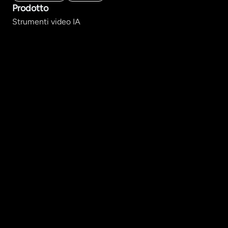
Prodotto
Strumenti video IA
Generatore di video lunghi
Da storia a video
Da testo a video
Da immagine a video
Crea per stile
Modelli IA
Risorse
Accademia
FAQ
Azienda
Chi siamo
Contattaci
Partnership
Programma di affiliazione