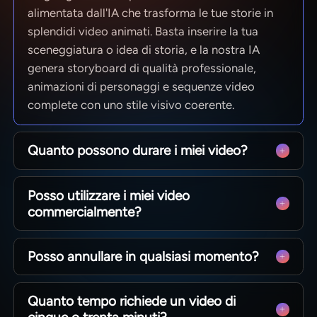
alimentata dall'IA che trasforma le tue storie in
splendidi video animati. Basta inserire la tua
sceneggiatura o idea di storia, e la nostra IA
genera storyboard di qualità professionale,
animazioni di personaggi e sequenze video
complete con uno stile visivo coerente.
Quanto possono durare i miei video?
Dai clip rapidi per i social a episodi completi di
Posso utilizzare i miei video
50 minuti. MagicLight è ottimizzato per la
commercialmente?
narrazione di lunga durata, mantenendo la
coerenza dei personaggi tra le scene, così puoi
Sì! Possiedi il 100% dei contenuti che crei. Che tu
produrre narrazioni complete senza limiti tecnici.
Posso annullare in qualsiasi momento?
stia monetizzando un canale YouTube,
eseguendo annunci pubblicitari o vendendo
Assolutamente. Crediamo nella libertà creativa,
corsi, hai tutti i diritti commerciali su ogni video
Quanto tempo richiede un video di
non in contratti vincolanti. Puoi gestire il tuo
generato con i nostri piani a pagamento.