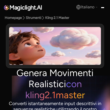
Magiclight.AI
Italiano
MagicLight.AI
Homepage
Strumenti
Kling 2.1 Master
Genera Movimenti
Realistici
con
kling2.1master
Converti istantaneamente input descrittivi in
sequenze realistiche utilizzando il nostro