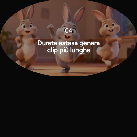
04
Durata estesa genera
clip più lunghe