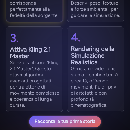
corrisponda
Descrivi peso, texture
perfettamente alla
e forze ambientali per
fedeltà della sorgente.
guidare la simulazione.
4.
3.
Rendering della
Attiva Kling 2.1
Simulazione
Master
Realistica
Seleziona il core "Kling
2.1 Master". Questo
Genera un video che
attiva algoritmi
sfuma il confine tra IA
avanzati progettati
e realtà, offrendo
per traiettorie di
movimenti fluidi, privi
movimento complesse
di artefatti e con
e coerenza di lunga
profondità
durata.
cinematografica.
Racconta la tua prima storia