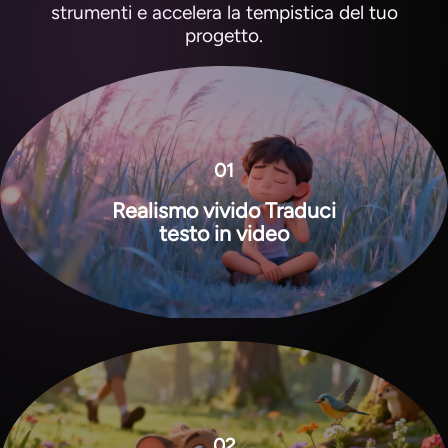
strumenti e accelera la tempistica del tuo
progetto.
01
Realismo vivido Traduci
testo in video
View all tools
02