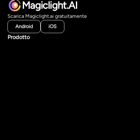
Magiclight.AI
Scarica Magiclight.ai gratuitamente
Android
iOS
Prodotto
Strumenti video IA
Generatore di video lunghi
Da storia a video
Da testo a video
Da immagine a video
Crea per stile
Modelli IA
Risorse
Accademia
FAQ
Azienda