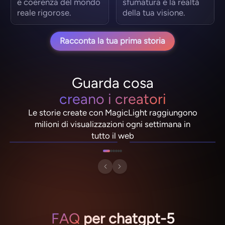
e coerenza del mondo
sfumatura e la realtà
reale rigorose.
della tua visione.
Racconta la tua prima storia
Guarda cosa
creano i creatori
Le storie create con MagicLight raggiungono
NebulaDrifter
PixelRonin
milioni di visualizzazioni ogni settimana in
Lio "Spark" Vance
Momo The Moshroom
tutto il web
FAQ
per chatgpt-5