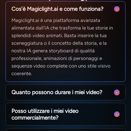
Cos'è Magiclight.ai e come funziona?
Magiclight.ai è una piattaforma avanzata
alimentata dall'IA che trasforma le tue storie in
splendidi video animati. Basta inserire la tua
sceneggiatura o il concetto della storia, e la
nostra IA genera storyboard di qualità
professionale, animazioni di personaggi e
sequenze video complete con uno stile visivo
coerente.
Quanto possono durare i miei video?
Da clip rapidi per i social a episodi completi di 50
Posso utilizzare i miei video
minuti. MagicLight è ottimizzato per la narrazione
commercialmente?
di lunga durata, mantenendo la coerenza dei
personaggi tra le scene, in modo da poter
Sì! Possiedi il 100% del contenuto che crei. Che