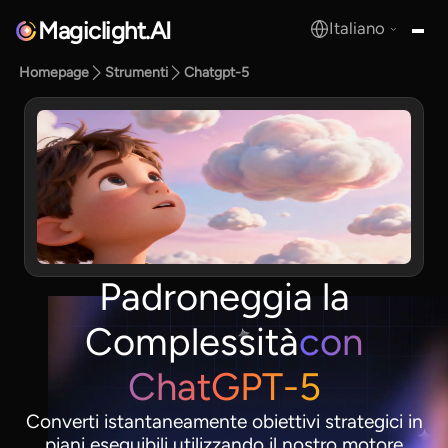
Magiclight.AI
Italiano
MagicLight.AI
Homepage
Strumenti
Chatgpt-5
Padroneggia la
Complessità
con
ChatGPT-5
Converti istantaneamente obiettivi strategici in
piani eseguibili utilizzando il nostro motore