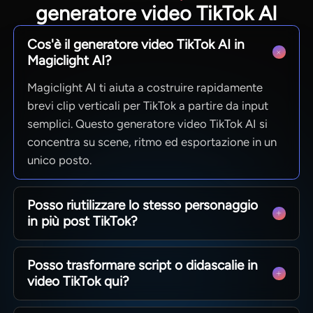
generatore video TikTok AI
Cos'è il generatore video TikTok AI in
Magiclight AI?
Magiclight AI ti aiuta a costruire rapidamente
brevi clip verticali per TikTok a partire da input
semplici. Questo generatore video TikTok AI si
concentra su scene, ritmo ed esportazione in un
unico posto.
Posso riutilizzare lo stesso personaggio
in più post TikTok?
Sì. Puoi mantenere un personaggio principale che
Posso trasformare script o didascalie in
appaia in modo coerente in diverse storie.
video TikTok qui?
Magiclight AI tiene traccia del loro aspetto,
permettendo al generatore di rimanere coerente.
Sì. Puoi incollare script, didascalie o idee, quindi