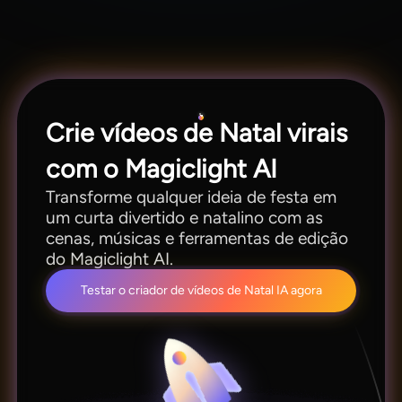
caracteres e gera vídeos de até 50 minutos. Isso
o torna ideal tanto para curtas curtos quanto
para histórias natalinas completas.
Crie vídeos de Natal virais
com o Magiclight AI
Transforme qualquer ideia de festa em
um curta divertido e natalino com as
cenas, músicas e ferramentas de edição
do Magiclight AI.
Testar o criador de vídeos de Natal IA agora