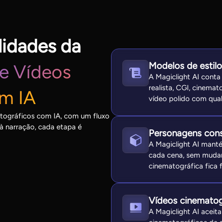
lidades da
Modelos de estil
e Vídeos
A Magiclight AI conta
realista, CGI, cinemato
m IA
vídeo polido com qual
atográficos com IA, com um fluxo
à narração, cada etapa é
Personagens cons
A Magiclight AI mant
cada cena, sem mudanç
cinematográfica fica f
Vídeos cinematog
A Magiclight AI aceita