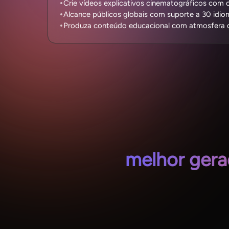
Crie vídeos explicativos cinematográficos com 
Alcance públicos globais com suporte a 30 idio
Produza conteúdo educacional com atmosfera 
melhor gera