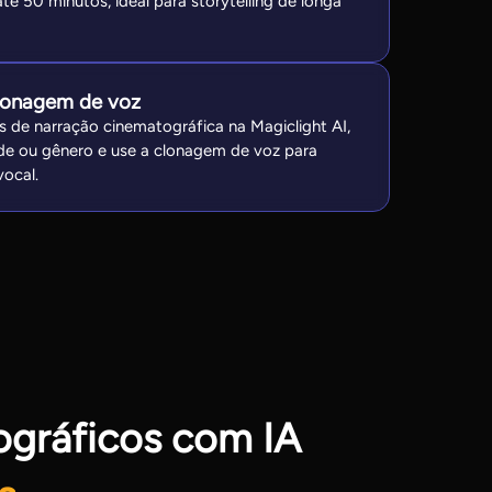
té 50 minutos, ideal para storytelling de longa
lonagem de voz
s de narração cinematográfica na Magiclight AI,
dade ou gênero e use a clonagem de voz para
vocal.
ográficos com IA