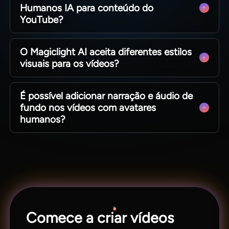
Humanos IA para conteúdo do
conhecimento técnico complexo de edição.
YouTube?
Ideal para vídeos explicativos, histórias e
O Magiclight AI aceita diferentes estilos
entretenimento no YouTube. A exportação em
visuais para os vídeos?
1080p permite envio direto para plataformas de
vídeo.
Temos diversos estilos customizáveis: desenho
É possível adicionar narração e áudio de
animado, Disney, realista e cinematográfico,
fundo nos vídeos com avatares
alinháveis à marca e público alvo.
humanos?
Acesse vozes IA naturais, clone sua voz para
narração exclusiva e use músicas curadas para
enriquecer suas cenas com humanos.
Comece a criar vídeos