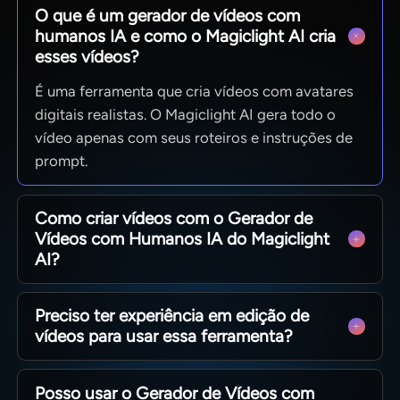
O que é um gerador de vídeos com
humanos IA e como o Magiclight AI cria
esses vídeos?
É uma ferramenta que cria vídeos com avatares
digitais realistas. O Magiclight AI gera todo o
vídeo apenas com seus roteiros e instruções de
prompt.
Como criar vídeos com o Gerador de
Vídeos com Humanos IA do Magiclight
AI?
Basta inserir um prompt, rascunho ou roteiro
Preciso ter experiência em edição de
completo para gerar vídeos com imagens,
vídeos para usar essa ferramenta?
narração e estilos visuais totalmente ajustáveis.
O Magiclight AI foi criado para iniciantes e
Posso usar o Gerador de Vídeos com
profissionais. Seu fluxo simplificado dispensa