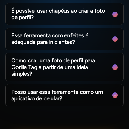
Sim, você pode testar todas as funções
É possível usar chapéus ao criar a foto
gratuitamente. Dentro do MagicLight AI,
de perfil?
experimente chapéus, enfeites e acessórios
antes de escolher seu design final.
Sim, os chapéus deixam seu personagem de
Essa ferramenta com enfeites é
gorila mais divertido e chamativo. No MagicLight
adequada para iniciantes?
AI, você testa diversos modelos e escolhe o que
melhor se encaixa.
Sim, iniciantes aprendem rapidamente a usar os
Como criar uma foto de perfil para
elementos decorativos. O fluxo da ferramenta
Gorilla Tag a partir de uma ideia
junto com o MagicLight AI ajuda você a melhorar
simples?
sua foto de perfil sem complicações.
Comece definindo o ambiente, as cores ou o
Posso usar essa ferramenta como um
conceito geral do seu gorila. Depois ajuste os
aplicativo de celular?
detalhes passo a passo, e o MagicLight AI
transformará sua ideia em uma foto de perfil
Sim, seu funcionamento é simples e ágil, assim
pronta para uso.
como um app comum. Você não precisa de
conhecimentos avançados de design para usar