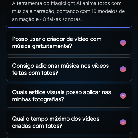
A ferramenta do Magiclight AI anima fotos com
música e narração, contando com 19 modelos de
animação e 40 faixas sonoras.
Posso usar o criador de vídeo com
música gratuitamente?
Novos usuários testam o recurso sem custo;
Consigo adicionar música nos vídeos
consulte os planos para saber detalhes de cada
feitos com fotos?
funcionalidade disponível.
Sim, são 40 trilhas inclusas que sincronizam
Quais estilos visuais posso aplicar nas
automaticamente com o ritmo do seu vídeo
minhas fotografias?
finalizado.
Mais de 20 opções: cinema, desenho plano,
Qual o tempo máximo dos vídeos
ilustração, 3D estilo Pixar e quadrinhos para
criados com fotos?
modificar o visual dos clipes.
Clipes curtos têm 10 ou 15 segundos; projetos