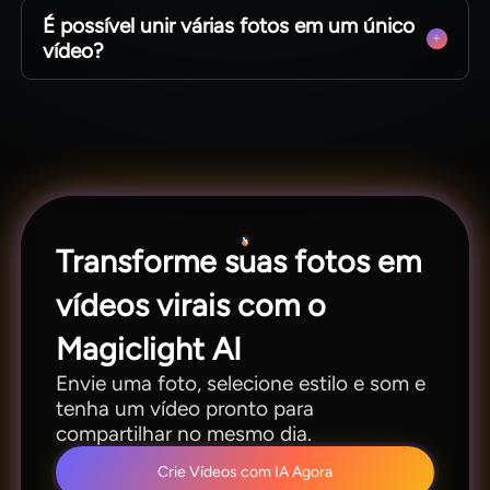
É possível unir várias fotos em um único
longos chegam a 50 minutos para montagens
vídeo?
completas de eventos.
Sim, organize sequências pelo Nano Storyboard
para montar vídeos com cenas ordenadas, som e
narração integrados.
Transforme suas fotos em
vídeos virais com o
Magiclight AI
Envie uma foto, selecione estilo e som e
tenha um vídeo pronto para
compartilhar no mesmo dia.
Crie Vídeos com IA Agora