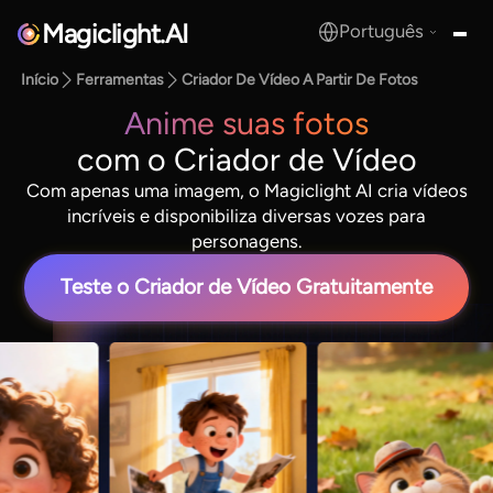
Magiclight.AI
Português
MagicLight.AI
Início
Ferramentas
Criador De Vídeo A Partir De Fotos
Anime suas fotos
com o Criador de Vídeo
Com apenas uma imagem, o Magiclight AI cria vídeos
incríveis e disponibiliza diversas vozes para
personagens.
Teste o Criador de Vídeo Gratuitamente