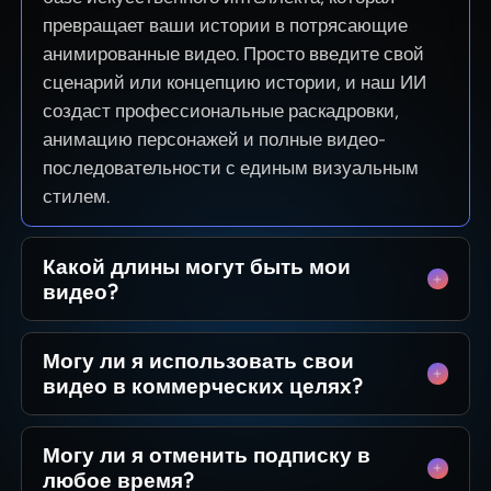
превращает ваши истории в потрясающие
анимированные видео. Просто введите свой
сценарий или концепцию истории, и наш ИИ
создаст профессиональные раскадровки,
анимацию персонажей и полные видео-
последовательности с единым визуальным
стилем.
Какой длины могут быть мои
видео?
От коротких роликов для соцсетей до
Могу ли я использовать свои
полноценных 50-минутных эпизодов.
видео в коммерческих целях?
MagicLight оптимизирован для длинных
повествований, сохраняя согласованность
Да! Вы владеете 100% созданного вами
персонажей между сценами, так что вы можете
Могу ли я отменить подписку в
контента. Монетизируете ли вы канал на
создавать цельные истории без технических
любое время?
YouTube, запускаете рекламу или продаете