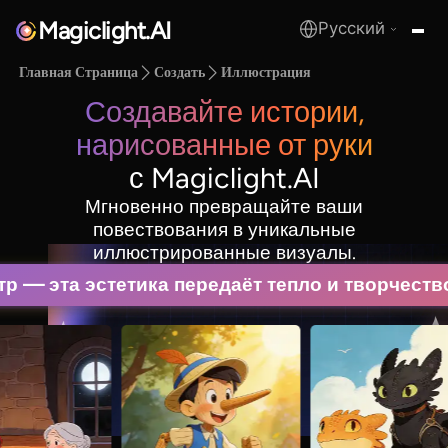
Magiclight.AI
Русский
MagicLight.AI
Главная Страница
Создать
Иллюстрация
Создавайте истории,
нарисованные от руки
с Magiclight.AI
Мгновенно превращайте ваши
повествования в уникальные
иллюстрированные визуалы.
 — эта эстетика передаёт тепло и творчество