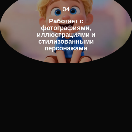
04
Работает с
фотографиями,
иллюстрациями и
стилизованными
персонажами