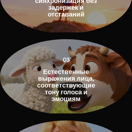
синхронизация без
задержек и
отставаний
03
Естественные
выражения лица,
соответствующие
тону голоса и
эмоциям