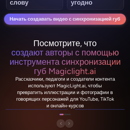
слову
угодно
Начать создавать видео с синхронизацией губ
Посмотрите, что
создают авторы с помощью
инструмента синхронизации
губ Magiclight.ai
Рассказчики, педагоги и создатели контента
используют MagicLight.ai, чтобы
превратить иллюстрации и фотографии в
NebulaDrifter
PixelRonin
говорящих персонажей для YouTube, TikTok
Lio "Spark" Vance
Momo The Moshroom
и онлайн-курсов