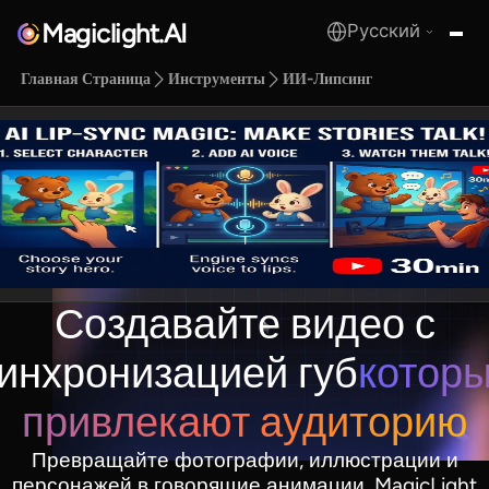
Magiclight.AI
Русский
MagicLight.AI
Главная Страница
Инструменты
ИИ-Липсинг
Создавайте видео с
инхронизацией губ
котор
привлекают аудиторию
Превращайте фотографии, иллюстрации и
персонажей в говорящие анимации. MagicLight