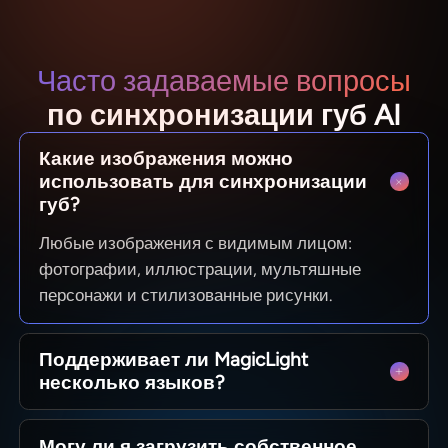
Часто задаваемые вопросы
по синхронизации губ AI
Какие изображения можно
использовать для синхронизации
губ?
Любые изображения с видимым лицом:
фотографии, иллюстрации, мультяшные
персонажи и стилизованные рисунки.
Поддерживает ли MagicLight
несколько языков?
Да. MagicLight позволяет создавать видео с
Могу ли я загрузить собственное
синхронизацией губ более чем на 30 языках,