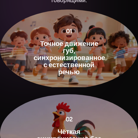
говорящими.
01
Точное движение
губ,
синхронизированное
с естественной
речью
View all tools
02
Чёткая