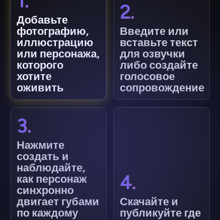
1.
2.
Добавьте
фотографию,
Введите или
иллюстрацию
вставьте текст
или персонажа,
для озвучки
которого
либо создайте
хотите
голосовое
оживить
сопровождение
3.
Нажмите
создать и
наблюдайте,
4.
как персонаж
синхронно
двигает губами
Скачайте и
по каждому
публикуйте где