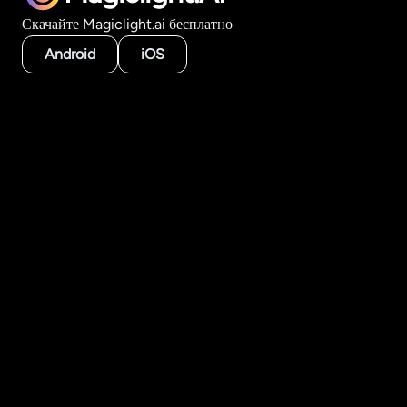
Скачайте Magiclight.ai бесплатно
Android
iOS
Продукт
AI-инструменты для видео
Генератор длинных видео
История в видео
Текст в видео
Изображение в видео
Создать по стилю
AI-модели
Ресурсы
Академия
FAQ
Компания
О нас