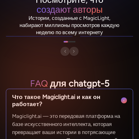
создают авторы
Истории, созданные с MagicLight,
NebulaDrifter
PixelRonin
набирают миллионы просмотров каждую
Lio "Spark" Vance
Momo The Moshroom
неделю по всему интернету
FAQ
для chatgpt-5
Что такое Magiclight.ai и как он
работает?
Magiclight.ai — это передовая платформа на
базе искусственного интеллекта, которая
превращает ваши истории в потрясающие