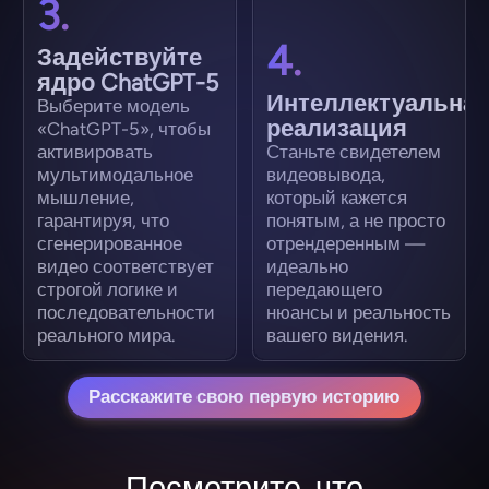
3.
4.
Задействуйте
ядро ChatGPT-5
Интеллектуальна
Выберите модель
реализация
«ChatGPT-5», чтобы
активировать
Станьте свидетелем
мультимодальное
видеовывода,
мышление,
который кажется
гарантируя, что
понятым, а не просто
сгенерированное
отрендеренным —
видео соответствует
идеально
строгой логике и
передающего
последовательности
нюансы и реальность
реального мира.
вашего видения.
Расскажите свою первую историю
Посмотрите, что