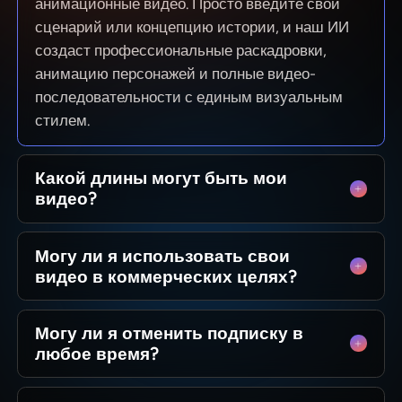
анимационные видео. Просто введите свой
сценарий или концепцию истории, и наш ИИ
создаст профессиональные раскадровки,
анимацию персонажей и полные видео-
последовательности с единым визуальным
стилем.
Какой длины могут быть мои
видео?
От коротких роликов для соцсетей до
Могу ли я использовать свои
полноценных 50-минутных эпизодов.
видео в коммерческих целях?
MagicLight оптимизирован для длинных
повествований, сохраняя согласованность
Да! Вы владеете 100% созданного контента.
персонажей между сценами, чтобы вы могли
Могу ли я отменить подписку в
Монетизируете ли вы канал на YouTube,
создавать цельные истории без технических
любое время?
запускаете рекламу или продаете курсы — у
ограничений.
вас есть полные коммерческие права на
Абсолютно. Мы верим в творческую свободу, а