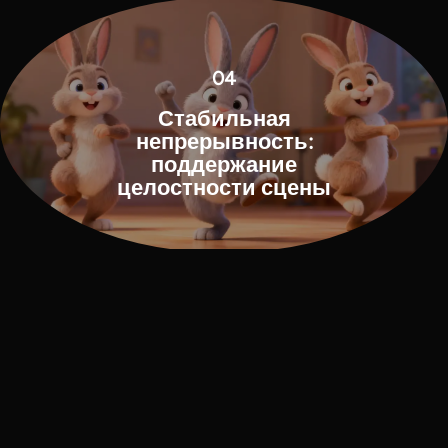
04
Стабильная
непрерывность:
поддержание
целостности сцены