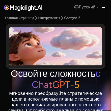
Magiclight.AI
Русский
MagicLight.AI
Главная Страница
Инструменты
Chatgpt-5
Освойте сложность
с
ChatGPT-5
Мгновенно преобразуйте стратегические
цели в исполняемые планы с помощью
нашего специализированного агентного
движка. От глубокого анализа до создания