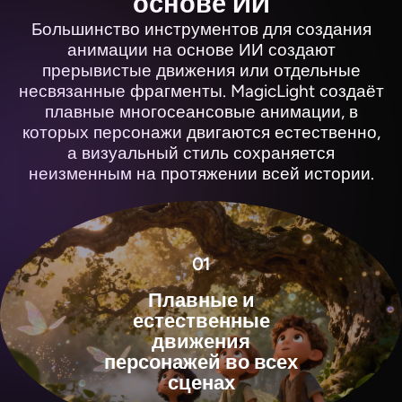
основе ИИ
Большинство инструментов для создания
анимации на основе ИИ создают
прерывистые движения или отдельные
несвязанные фрагменты. MagicLight создаёт
плавные многосеансовые анимации, в
которых персонажи двигаются естественно,
а визуальный стиль сохраняется
неизменным на протяжении всей истории.
View all tools
01
Плавные и
естественные
движения
персонажей во всех
сценах