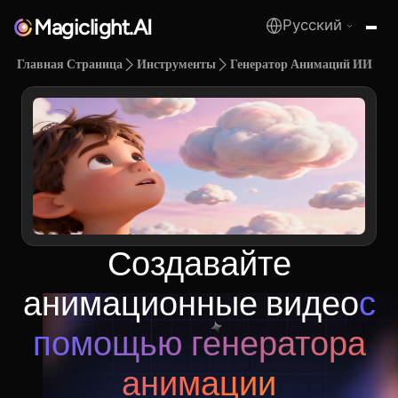
Magiclight.AI
Русский
MagicLight.AI
Главная Страница
Инструменты
Генератор Анимаций ИИ
Создавайте
анимационные видео
с
помощью генератора
анимации