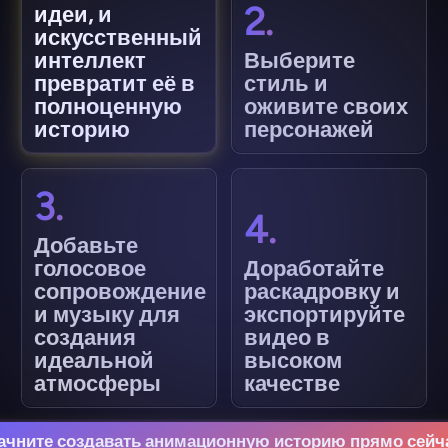
2.
идеи, и
искусственный
интеллект
Выберите
превратит её в
стиль и
полноценную
оживите своих
историю
персонажей
3.
4.
Добавьте
голосовое
Доработайте
сопровождение
раскадровку и
и музыку для
экспортируйте
создания
видео в
идеальной
высоком
атмосферы
качестве
ачните создавать анимационную историю прямо сейч