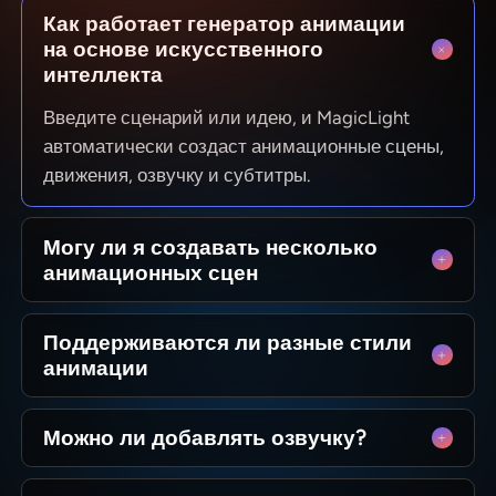
Как работает генератор анимации
на основе искусственного
интеллекта
Введите сценарий или идею, и MagicLight
автоматически создаст анимационные сцены,
движения, озвучку и субтитры.
Могу ли я создавать несколько
анимационных сцен
Да. Вы можете создавать полноценные
Поддерживаются ли разные стили
истории с любым количеством сцен.
анимации
Magiclight.ai создаёт каждую сцену с
сохранением единства персонажей и
Да. Вы можете выбрать различные стили
визуального стиля, вы можете предварительно
Можно ли добавлять озвучку?
анимации, включая мультяшный, обучающий
просмотреть, отредактировать или изменить
и другие.
Да. Magiclight.ai имеет встроенный генератор
порядок сцен перед экспортом.