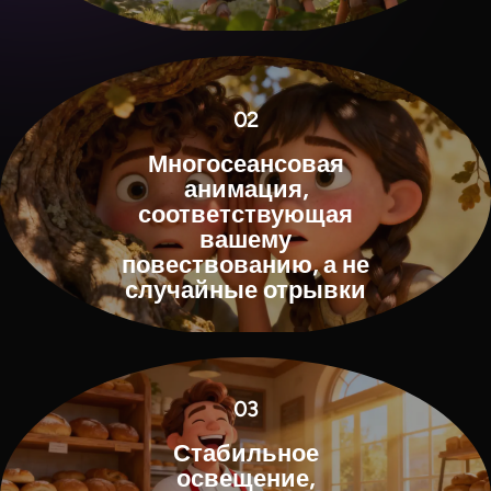
02
Многосеансовая
анимация,
соответствующая
вашему
повествованию, а не
случайные отрывки
03
Стабильное
освещение,