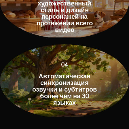
художественный
стиль и дизайн
персонажей на
протяжении всего
видео
04
Автоматическая
синхронизация
озвучки и субтитров
более чем на 30
языках