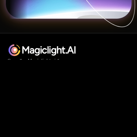
Magiclight.AI
Скачайте Magiclight.ai бесплатно
Android
iOS
Продукт
AI-инструменты для видео
Генератор длинных видео
История в видео
Текст в видео
Изображение в видео
Создать по стилю