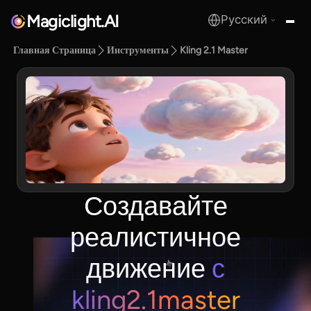
Magiclight.AI
Русский
MagicLight.AI
Главная Страница
Инструменты
Kling 2.1 Master
Создавайте
реалистичное
движение
с
kling2.1master