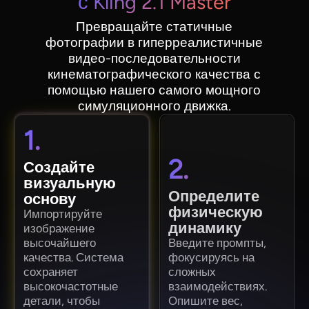
с Kling 2.1 Master
Превращайте статичные
фотографии в гиперреалистичные
видео-последовательности
кинематографического качества с
помощью нашего самого мощного
симуляционного движка.
1.
2.
Создайте
визуальную
Определите
основу
физическую
Импортируйте
динамику
изображение
высочайшего
Введите промпты,
качества. Система
фокусируясь на
сохраняет
сложных
высокочастотные
взаимодействиях.
детали, чтобы
Опишите вес,