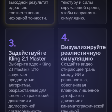
выходной результат
текстуру и силы
идеально
окружающей среды,
соответствовал
чтобы направлять
исходной точности.
симуляцию.
4.
3.
Визуализируйте
Задействуйте
реалистичную
Kling 2.1 Master
симуляцию
Выберите ядро «Kling
Создайте видео,
2.1 Master». Это
стирающее грань
запускает
между ИИ и
продвинутые
реальностью,
алгоритмы,
обеспечивая
разработанные для
плавное, лишённое
сложных траекторий
артефактов
движения и
движение с
долгосрочной
кинематографической
согласованности.
глубиной.