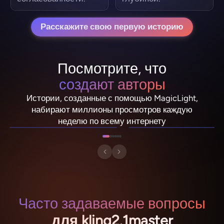
Расскажите свою первую историю
Посмотрите, что
создают авторы
Истории, созданные с помощью MagicLight,
NebulaDrifter
PixelRonin
набирают миллионы просмотров каждую
Лио "Искра" Вэнс
Момо Грибошум
неделю по всему интернету
Часто задаваемые вопросы
для kling2.1master