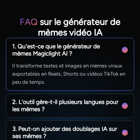
FAQ
sur le générateur de
mèmes vidéo IA
1. Qu'est-ce que le générateur de
mèmes Magiclight AI ?
Il transforme textes et images en mèmes viraux
exportables en Reels, Shorts ou vidéos TikTok en
peu de temps.
2. L'outil gère-t-il plusieurs langues pour
les mèmes ?
Oui, 11 langues pour textes et voix afin de créer
3. Peut-on ajouter des doublages IA sur
des contenus adaptés à des publics diversifiés.
ses mèmes ?