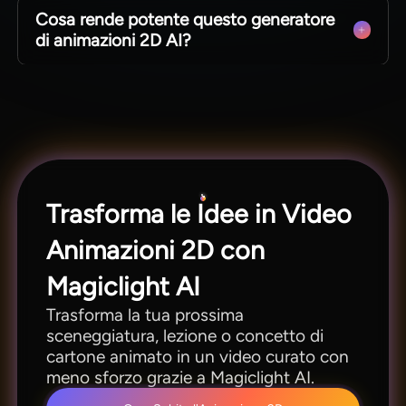
Cosa rende potente questo generatore
passaggi da seguire, rendendo la creazione di
di animazioni 2D AI?
video animati meno intimidatoria anche senza
formazione nel design.
Un valido generatore di animazioni 2D AI non
deve solo creare movimento. Creazione scene,
continuità personaggi, montaggio, audio ed
esportazione HD sono tutti integrati all'interno di
Magiclight AI.
Trasforma le Idee in Video
Animazioni 2D con
Magiclight AI
Trasforma la tua prossima
sceneggiatura, lezione o concetto di
cartone animato in un video curato con
meno sforzo grazie a Magiclight AI.