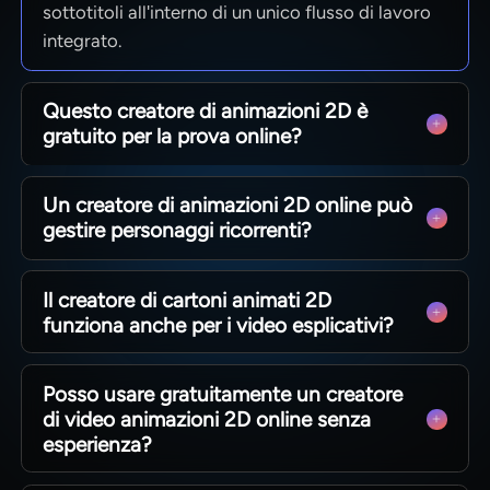
sottotitoli all'interno di un unico flusso di lavoro
integrato.
Questo creatore di animazioni 2D è
gratuito per la prova online?
Sì, puoi testare il flusso di lavoro su Magiclight AI
Un creatore di animazioni 2D online può
prima di impegnarti in progetti più grandi. Puoi
gestire personaggi ricorrenti?
provare video animati di esempio prima di
continuare.
Sì, ed è molto importante nei video più lunghi. I
Il creatore di cartoni animati 2D
personaggi mantengono una maggiore coerenza
funziona anche per i video esplicativi?
visiva tra le scene, rendendo più facile seguire i
personaggi ricorrenti con Magiclight AI.
Certo, soprattutto quando un unico flusso di
Posso usare gratuitamente un creatore
lavoro supporta più stili. Su Magiclight AI è
di video animazioni 2D online senza
possibile creare sia video cartone animato che
esperienza?
esplicativi nello stesso flusso.
Sì. Per i principianti, Magiclight AI semplifica i