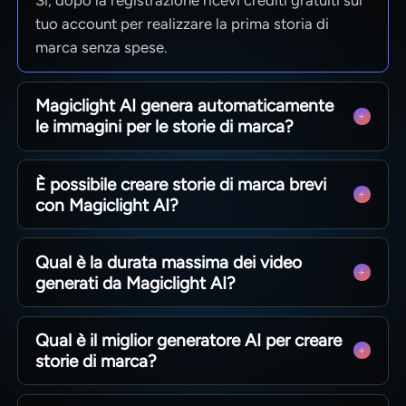
Sì, dopo la registrazione ricevi crediti gratuiti sul
tuo account per realizzare la prima storia di
marca senza spese.
Magiclight AI genera automaticamente
le immagini per le storie di marca?
Certamente: dopo aver analizzato la
È possibile creare storie di marca brevi
sceneggiatura lo strumento crea tutte le
con Magiclight AI?
illustrazioni del video, modificabili
successivamente nella pagina storyboard.
Assolutamente sì: realizza video da pochi
Qual è la durata massima dei video
secondi fino a 50 minuti di durata, in base alla
generati da Magiclight AI?
lunghezza della tua sceneggiatura.
Inserendo dettagli completi nella sceneggiatura
Qual è il miglior generatore AI per creare
puoi creare video fino a 50 minuti di durata
storie di marca?
massima.
Grazie alla completezza e flessibilità delle