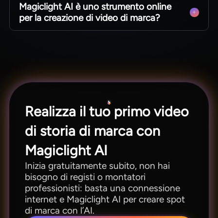
Magiclight AI è uno strumento online
funzionalità, Magiclight AI è lo strumento più
per la creazione di video di marca?
diffuso e apprezzato da utenti di tutto il mondo.
Sì, accessibile da qualsiasi browser internet
(consigliato Google Chrome) per usare tutte le
funzioni di realizzazione video per marchi.
Realizza il tuo primo video
di storia di marca con
Magiclight AI
Inizia gratuitamente subito, non hai
bisogno di registi o montatori
professionisti: basta una connessione
internet e Magiclight AI per creare spot
di marca con l’AI.