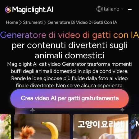
Magiclight.AI
Italiano
MagicLight.AI
Home
Strumenti
Generatore Di Video Di Gatti Con IA
Generatore di video di gatti con IA
per contenuti divertenti sugli
animali domestici
Magiclight AI cat video Generator trasforma momenti
buffi degli animali domestici in clip da condividere.
Rende le idee giocose più fluide dalla foto al video
finale divertente. Non serve alcuna esperienza.
Crea video AI per gatti gratuitamente