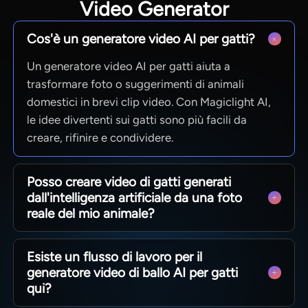
Video Generator
Cos'è un generatore video AI per gatti?
Un generatore video AI per gatti aiuta a
trasformare foto o suggerimenti di animali
domestici in brevi clip video. Con Magiclight AI,
le idee divertenti sui gatti sono più facili da
creare, rifinire e condividere.
Posso creare video di gatti generati
dall'intelligenza artificiale da una foto
reale del mio animale?
Sì, puoi caricare un'immagine reale del gatto e
Esiste un flusso di lavoro per il
animarla. Magiclight AI è perfetto per meme, reel
generatore video di ballo AI per gatti
e post di storie giocose.
qui?