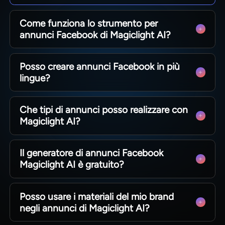
Come funziona lo strumento per
annunci Facebook di Magiclight AI?
Descrivi la tua offerta, scegli stili e personaggi,
Posso creare annunci Facebook in più
modifica le scene ed esporta il video finale.
lingue?
Sì. Supporta 11 lingue per raggiungere mercati
Che tipi di annunci posso realizzare con
diversi mantenendo coerente il tuo messaggio.
Magiclight AI?
Puoi creare promozioni prodotto, annunci corsi,
Il generatore di annunci Facebook
teaser eventi e video narrativi brevi e lunghi.
Magiclight AI è gratuito?
Esiste una versione gratuita per provare le
Posso usare i materiali del mio brand
funzioni base. I piani a pagamento offrono
negli annunci di Magiclight AI?
maggiori potenzialità.