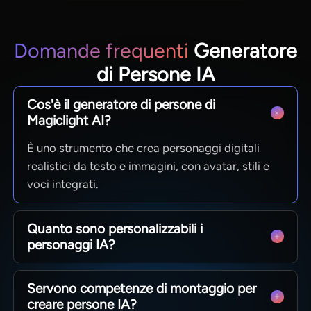
Domande frequenti
Generatore
di Persone IA
Cos'è il generatore di persone di
Magiclight AI?
È uno strumento che crea personaggi digitali
realistici da testo e immagini, con avatar, stili e
voci integrati.
Quanto sono personalizzabili i
personaggi IA?
Puoi modificare occhi, abiti, espressioni e pose.
Servono competenze di montaggio per
Ampie opzioni per adattare il personaggio alla
creare persone IA?
tua storia o marchio.