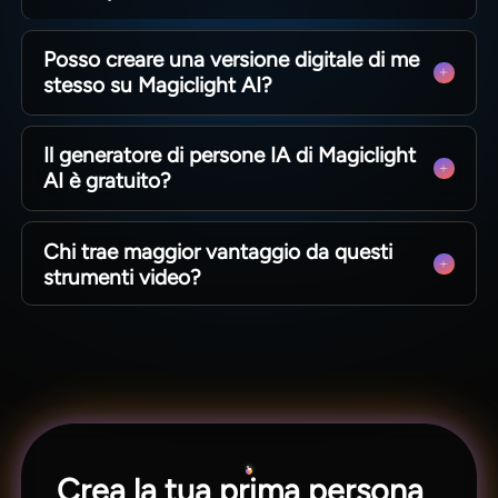
Non hai bisogno di esperienza. La piattaforma
Posso creare una versione digitale di me
gestisce scene e rendering, bastano semplici
stesso su Magiclight AI?
indicazioni testuali.
Sì. Carica una foto per clonare tratti somatici,
Il generatore di persone IA di Magiclight
capelli e abbigliamento in modo rapido e
AI è gratuito?
coerente.
Offre una prova gratuita con sistema di crediti.
Chi trae maggior vantaggio da questi
Puoi testare tutte le funzioni prima di abbonarti.
strumenti video?
Ideali per marketer, educatori, creatori e marchi
che producono velocemente contenuti per social
network.
Crea la tua prima persona