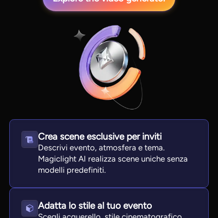
View all tools
Crea scene esclusive per inviti
Descrivi evento, atmosfera e tema.
Magiclight AI realizza scene uniche senza
modelli predefiniti.
Adatta lo stile al tuo evento
Scegli acquerello, stile cinematografico,