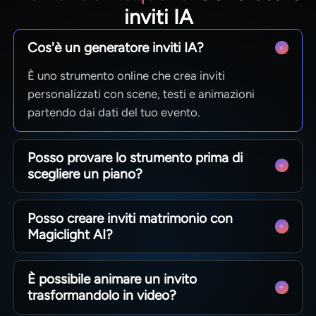
inviti IA
Cos'è un generatore inviti IA?
È uno strumento online che crea inviti
personalizzati con scene, testi e animazioni
partendo dai dati del tuo evento.
Posso provare lo strumento prima di
scegliere un piano?
Sì, puoi usare il generatore gratuitamente.
Posso creare inviti matrimonio con
Verifica limiti e funzionalità prima di abbonarti.
Magiclight AI?
Certo. Inserisci nomi, date, luogo e tema per
È possibile animare un invito
realizzare inviti matrimonio unici e personalizzati.
trasformandolo in video?