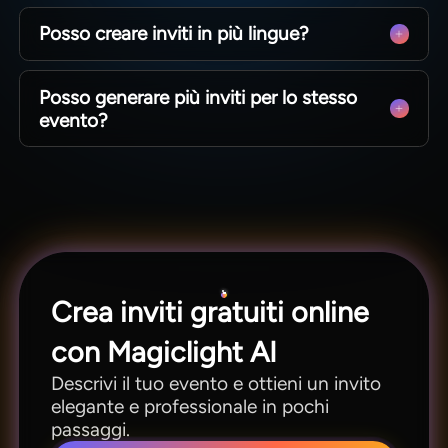
Carica il tuo invito pronto e crea un'animazione.
Posso creare inviti in più lingue?
Scegli il movimento e condividi il video con gli
ospiti.
Lo strumento supporta 11 lingue per testo e
Posso generare più inviti per lo stesso
audio. Crea versioni per pubblico internazionale
evento?
senza rifare il progetto.
Crea preavvisi, inviti ufficiali e promemoria
partendo da un progetto, modificando
facilmente testi e stili.
Crea inviti gratuiti online
con Magiclight AI
Descrivi il tuo evento e ottieni un invito
elegante e professionale in pochi
passaggi.