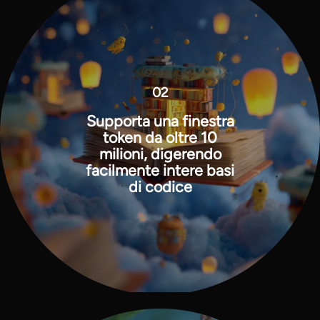
02
Supporta una finestra
token da oltre 10
milioni, digerendo
facilmente intere basi
di codice