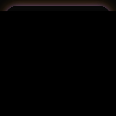
prime scene e sperimentare la qualità di
MagicLight prima di sottoscrivere un
abbonamento.
Inizia a creare la tua storia
oggi
Prova gratuitamente la storia di
MagicLight con l'intelligenza artificiale
dei video. Non è necessaria la carta di
credito, solo la tua immaginazione.
Racconta la tua prima storia