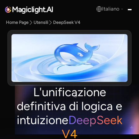
Magiclight.AI
Italiano
MagicLight.AI
Home Page
Utensili
DeepSeek V4
L'unificazione
definitiva di logica e
intuizione
DeepSeek
V4