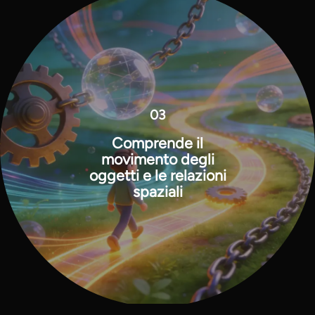
03
Comprende il
movimento degli
oggetti e le relazioni
spaziali