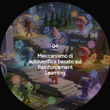
04
Meccanismo di
autoverifica basato sul
Reinforcement
Learning