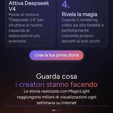
4.
Attiva Deepseek
V4
Rivela la magia
Passa al motore
"Deepseek V4" per
Guarda il rendering
sfruttare le nostre
video ad alta fedeltà e
capacità di
perfettamente
elaborazione più
coerente proprio
avanzate.
davanti ai tuoi occhi.
Crea la tua prima storia
Guarda cosa
i creatori stanno facendo
Le storie realizzate con MagicLight
NebulaDrifter
Pixel Ronin
raggiungono milioni di visualizzazioni ogni
Lio "Scintilla" Vance
Momo il fungo
settimana su Internet