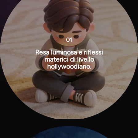
01
Resa luminosa e riflessi
materici di livello
hollywoodiano.
View all tools