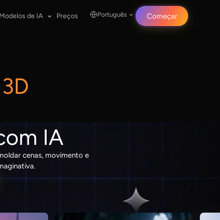
Português
Modelos de IA
Preços
Começar
 3D
com IA
a moldar cenas, movimento e
maginativa.