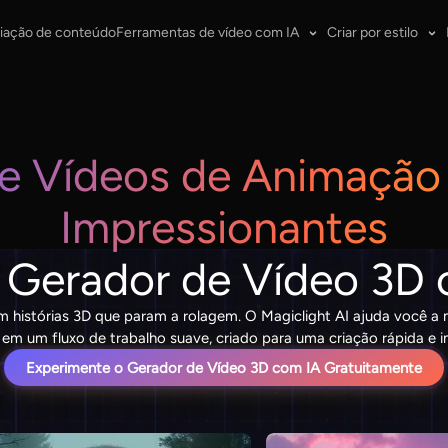
iação de conteúdo
Ferramentas de vídeo com IA
Criar por estilo
ie Vídeos de Animação
Impressionantes
 Gerador de Vídeo 3D 
 em histórias 3D que param a rolagem. O Magiclight AI ajuda você 
em um fluxo de trabalho suave, criado para uma criação rápida e i
Experimente o Gerador de Vídeo 3D com IA Gratuitamente