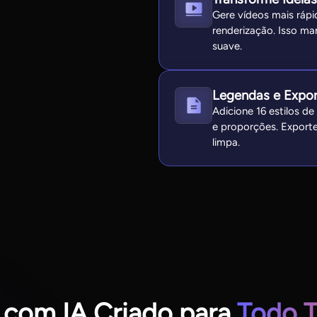
Gere vídeos mais rápi
renderização. Isso m
suave.
Legendas e Expor
Adicione 16 estilos d
e proporções. Export
limpa.
 com IA Criado para
Todo T