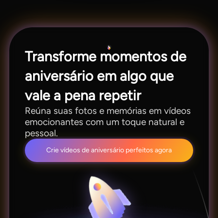
polimento. É por isso que um birthday video
maker Al como Magiclight AI parece mais
flexível.
Transforme momentos de
aniversário em algo que
vale a pena repetir
Reúna suas fotos e memórias em vídeos
emocionantes com um toque natural e
pessoal.
Crie vídeos de aniversário perfeitos agora