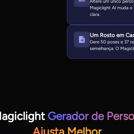
Altere um único perso
Magiclight AI muda o
clara.
Um Rosto em Ca
Gere 50 poses e 37 n
semelhança. O Magicl
agiclight
Gerador de Pers
Ajusta Melhor