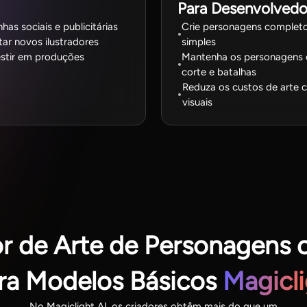
Para Desenvolvedo
as sociais e publicitárias
Crie personagens completos
ar novos ilustradores
simples
estir em produções
Mantenha os personagens c
corte e batalhas
Reduza os custos de arte c
visuais
r de Arte de Personagens 
ra Modelos Básicos
Magicli
No Magiclight AI, os criadores obtêm mais do que um