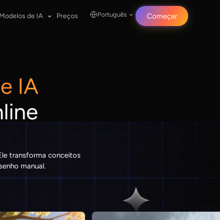
Português
Modelos de IA
Preços
Começar
e IA
line
Ele transforma conceitos
esenho manual.