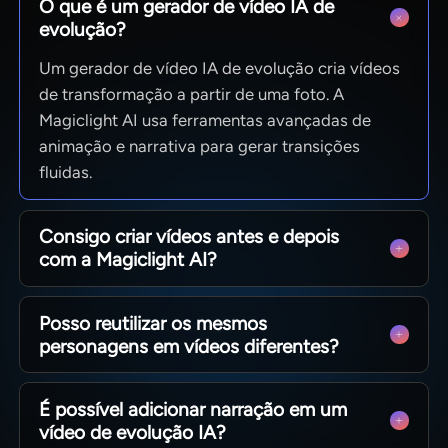
O que é um gerador de vídeo IA de
evolução?
Um gerador de vídeo IA de evolução cria vídeos
de transformação a partir de uma foto. A
Magiclight AI usa ferramentas avançadas de
animação e narrativa para gerar transições
fluidas.
Consigo criar vídeos antes e depois
com a Magiclight AI?
A Magiclight AI é ideal para criar vídeos antes e
Posso reutilizar os mesmos
depois que mostram envelhecimento e
personagens em vídeos diferentes?
transformações pessoais. Basta fazer upload de
fotos, a ferramenta faz todo o resto.
Sim. Você cria e salva personagens para
É possível adicionar narração em um
reutilizar em histórias, vlogs e materiais
vídeo de evolução IA?
educativos. A Magiclight AI mantém rostos,