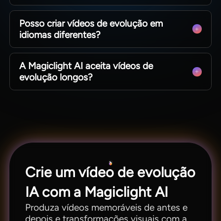
estilos e movimentos consistentes em cada clipe.
Sim. A Magiclight AI conta com 37 vozes e
Posso criar vídeos de evolução em
recurso de clonagem de voz para adicionar
idiomas diferentes?
narrações personalizadas aos seus vídeos de
evolução.
A Magiclight AI suporta 11 idiomas e vários
A Magiclight AI aceita vídeos de
estilos de legenda. Isso permite alcançar
evolução longos?
públicos de diversas regiões e plataformas.
Você pode criar vídeos de evolução de até 50
minutos com a Magiclight AI. Isso torna a
ferramenta gratuita ideal para produzir histórias
de vida detalhadas.
Crie um vídeo de evolução
IA com a Magiclight AI
Produza vídeos memoráveis de antes e
depois e transformações visuais com a