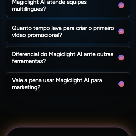
Magiclight AI atende equipes
vídeos sem a necessidade de equipes de
multilíngues?
gravação.
Sim, cria narrações em vários idiomas para
Quanto tempo leva para criar o primeiro
uniformizar campanhas globais rapidamente.
vídeo promocional?
Usuários finalizam rascunhos em minutos e
Diferencial do Magiclight AI ante outras
testam ideias de campanha rapidamente.
ferramentas?
Suporta vídeos longos, prompts detalhados e
Vale a pena usar Magiclight AI para
mais de 20 estilos sem taxas elevadas.
marketing?
É uma das principais ferramentas para criar
campanhas, vídeos de produto e conteúdo
longo.