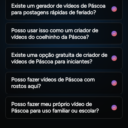
Existe um gerador de vídeos de Páscoa
para postagens rápidas de feriado?
Sim. A Magiclight Al ajuda você a criar vídeos
Posso usar isso como um criador de
curtos de Páscoa mais rapidamente com edição
vídeos do coelhinho da Páscoa?
de storyboard, capas, legendas e ferramentas de
exportação integradas ao processo.
Sim. A Magiclight Al suporta criação de
Existe uma opção gratuita de criador de
personagens, uploads de imagens e modelos de
vídeos de Páscoa para iniciantes?
estilo. Isso torna mais fácil construir vídeos de
Páscoa com tema de coelhinho com mais
Sim. A Magiclight Al oferece um ponto de partida
personalidade.
Posso fazer vídeos de Páscoa com
mais simples para testar ideias de Páscoa. Isso
rostos aqui?
ajuda os iniciantes a criarem vídeos sazonais
sem ter que aprender um fluxo de trabalho
A Magiclight AI suporta o upload de imagens
pesado primeiro.
Posso fazer meu próprio vídeo de
para a criação de personagens e recursos visuais
Páscoa para uso familiar ou escolar?
personalizados. Isso pode ajudá-lo a fazer
vídeos de Páscoa com um estilo de personagem
Sim. A Magiclight Al funciona bem para
mais pessoal e inspirado em rostos.