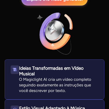
View all tools
Ideias Transformadas em Vídeo
Musical
O Magiclight AI cria um vídeo completo
seguindo exatamente as instruções que
você descrever por texto.
Estilo Visual Adaptado à Música