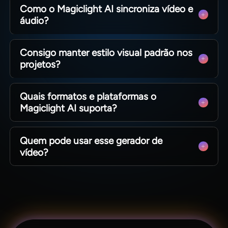
Como o Magiclight AI sincroniza vídeo e
com tutoriais para auxiliar iniciantes na criação.
áudio?
IA detecta batidas da música e ajusta cenas
Consigo manter estilo visual padrão nos
automaticamente, sem edição quadro a quadro
projetos?
manual.
Salve personagens e estilos no Magiclight AI
Quais formatos e plataformas o
para manter identidade visual em todos os seus
Magiclight AI suporta?
vídeos novos.
Exportação vertical/horizontal em 720p/1080p,
Quem pode usar esse gerador de
compatível com TikTok, YouTube e outras redes
vídeo?
sociais.
Criadores, marcas e equipes reduzem custos
com produção, gerando vários vídeos por
música.