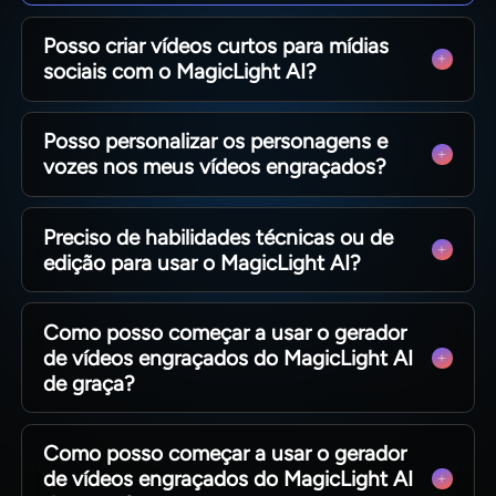
Posso criar vídeos curtos para mídias
sociais com o MagicLight AI?
Sim. Você pode criar vídeos curtos e
Posso personalizar os personagens e
compartilháveis, perfeitos para reels e
vozes nos meus vídeos engraçados?
introduções. Produza conteúdo facilmente que
chama a atenção dos seus espectadores e os faz
Sim, o MagicLight AI permite que você escolha
rir.
Preciso de habilidades técnicas ou de
personalidades, nomes e vozes para cada
edição para usar o MagicLight AI?
personagem. Escolha entre dezenas de opções,
ou até mesmo clone sua própria voz para um
Não. O mecanismo inteligente faz o trabalho
toque pessoal.
Como posso começar a usar o gerador
pesado para você. Basta escrever sua ideia e ver
de vídeos engraçados do MagicLight AI
ele dar vida à ideia com humor, movimento e
de graça?
visuais envolventes.
Comece instantaneamente acessando a
Como posso começar a usar o gerador
plataforma MagicLight AI. Experimente o
de vídeos engraçados do MagicLight AI
gerador de vídeos engraçados com IA de graça