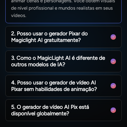
animar cenas e personagens. Você obtém visuais
de nível profissional e mundos realistas em seus
vídeos.
2. Posso usar o gerador Pixar do
Magiclight AI gratuitamente?
Sim. Os usuários podem explorar o gerador de
3. Como o MagicLight AI é diferente de
vídeo Disney Pixar AI gratuitamente online. Eles
outros modelos de IA?
podem inserir suas ideias e histórias no
MagicLight AI, experimentando facilmente
O Magiclight AI foca na consistência dos
diferentes estilos e personagens.
4. Posso usar o gerador de vídeo AI
personagens entre as cenas e no movimento da
Pixar sem habilidades de animação?
vida real. Além disso, há uma qualidade
cinematográfica superior, pois os visuais e o
Sim, você não precisa de nenhum conhecimento
áudio são produzidos simultaneamente.
5. O gerador de vídeo AI Pix está
de edição ou animação. O Magiclight AI oferece
disponível globalmente?
ferramentas assistidas por IA que controlam
iluminação, ângulos de câmera e até legendas
Sim. O gerador de vídeo AI Pix no MagicLight AI