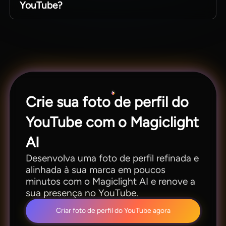
YouTube?
redes.
Ela foca em identidade de marca e controle de
estilos, mantendo a nitidez da imagem mesmo
em tamanhos reduzidos. Oferece opções de
personalização mais avançadas que as
ferramentas comuns.
Crie sua foto de perfil do
YouTube com o Magiclight
AI
Desenvolva uma foto de perfil refinada e
alinhada à sua marca em poucos
minutos com o Magiclight AI e renove a
sua presença no YouTube.
Criar foto de perfil do YouTube agora