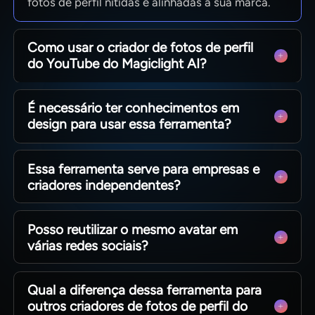
fotos de perfil nítidas e alinhadas à sua marca.
Como usar o criador de fotos de perfil
do YouTube do Magiclight AI?
Faça o upload de uma foto ou escolha um
É necessário ter conhecimentos em
modelo, depois personalize cores, estilos e
design para usar essa ferramenta?
detalhes. A imagem pronta estará disponível
para uso imediato.
Não, o Magiclight AI é pensado para iniciantes
Essa ferramenta serve para empresas e
com guias passo a passo. Use modelos,
criadores independentes?
configurações predefinidas e pré-visualizações
para criar avatares profissionais em minutos.
Tanto criadores individuais quanto marcas
Posso reutilizar o mesmo avatar em
conseguem criar fotos de perfil reconhecíveis
várias redes sociais?
rapidamente. O Magiclight AI ajuda a economizar
recursos e manter a identidade visual da marca.
Baixe a foto de perfil gerada no Magiclight AI e
Qual a diferença dessa ferramenta para
use-a em diversos sites e plataformas. Mantenha
outros criadores de fotos de perfil do
um visual padronizado no YouTube e em outras