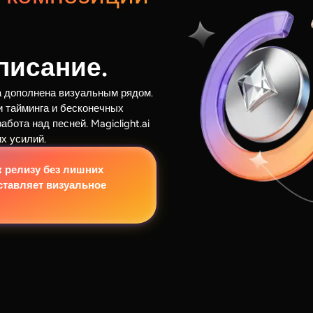
писание.
а дополнена визуальным рядом.
и тайминга и бесконечных
бота над песней. Magiclight.ai
х усилий.
 к релизу без лишних
оставляет визуальное