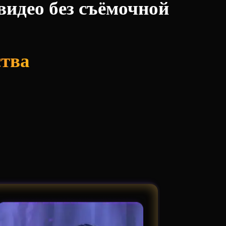
идео без съёмочной
ства