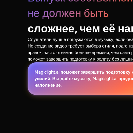
не должен быть
сложнее, чем её на
Слушатели лучше погружаются в музыку, если он
Но создание видео требует выбора стиля, подгонк
правок, часто отнимая больше времени, чем сама ра
поможет завершить подготовку к релизу без лишни
Magiclight.ai поможет завершить подготовку
усилий. Вы даёте музыку, Magiclight.ai пред
наполнение.