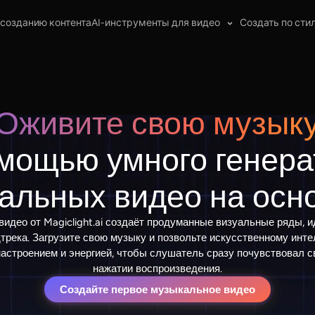
 созданию контента
AI-инструменты для видео
Создать по сти
Оживите свою музык
омощью умного генера
альных видео на осн
видео от Magiclight.ai создаёт продуманные визуальные ряды, 
трека. Загрузите свою музыку и позвольте искусственному инт
настроением и энергией, чтобы слушатель сразу почувствовал с
нажатии воспроизведения.
Создайте первое музыкальное видео