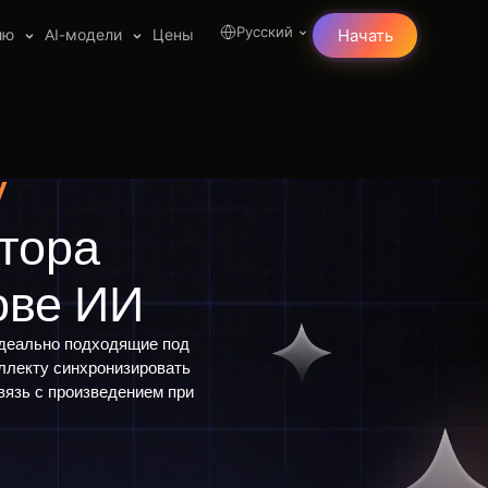
Русский
лю
AI-модели
Цены
Начать
у
тора
ове ИИ
идеально подходящие под
еллекту синхронизировать
вязь с произведением при