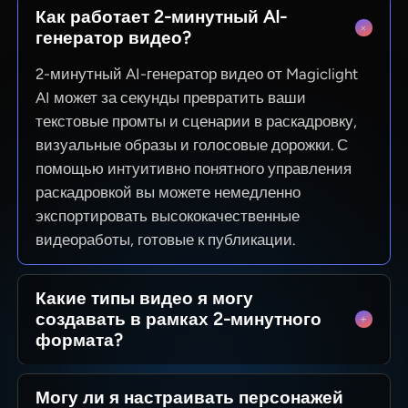
Как работает 2-минутный AI-
генератор видео?
2-минутный AI-генератор видео от Magiclight
AI может за секунды превратить ваши
текстовые промты и сценарии в раскадровку,
визуальные образы и голосовые дорожки. С
помощью интуитивно понятного управления
раскадровкой вы можете немедленно
экспортировать высококачественные
видеоработы, готовые к публикации.
Какие типы видео я могу
создавать в рамках 2-минутного
формата?
С Magiclight AI вы можете легко создавать
Могу ли я настраивать персонажей
объясняющие видеоролики, обзоры продуктов