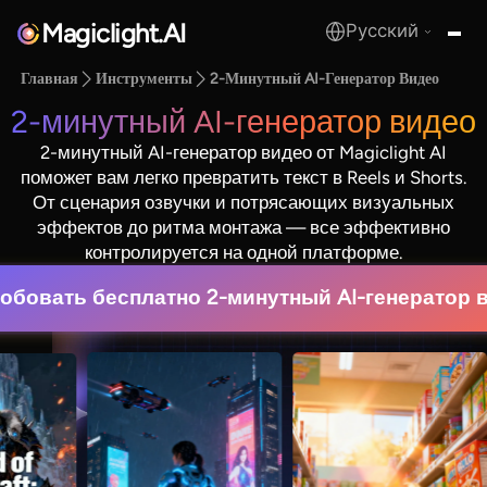
Magiclight.AI
Русский
MagicLight.AI
Главная
Инструменты
2-Минутный AI-Генератор Видео
2-минутный AI-генератор видео
2-минутный AI-генератор видео от Magiclight AI
поможет вам легко превратить текст в Reels и Shorts.
От сценария озвучки и потрясающих визуальных
эффектов до ритма монтажа — все эффективно
контролируется на одной платформе.
обовать бесплатно 2-минутный AI-генератор 