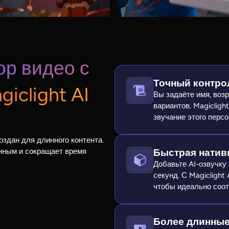
ор видео с
Точный контро
iclight AI
Вы задаёте имя, возр
вариантов. Magicligh
звучание этого перс
создан для длинного контента.
Быстрая нативн
нным и сокращает время
Добавьте AI-озвучку 
секунд. С Magiclight
чтобы идеально соот
Более длинные 