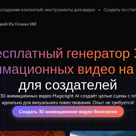
 созданию контента
AI-инструменты для видео
Создать по сти
цией На Основе ИИ
есплатный генератор 
имационных видео на
для создателей
3D анимационных видео Magiclight AI создаёт целые сцены с 
идеально для визуального повествования. Опыт не требуется!
Создать 3D анимационное видео бесплатно