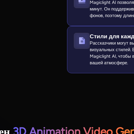
Magiclight AI позво
минут. Он поддержив
фонов, поэтому дли
Стили для кажд
Рассказчики могут в
визуальных стилей. 
Magiclight AI, чтобы
вашей атмосфере.
чен
3D Animation Video Gen