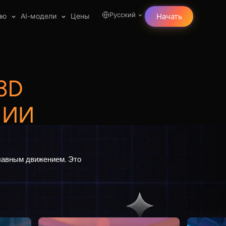
Русский
лю
AI-модели
Цены
Начать
3D
 ИИ
плавным движением. Это