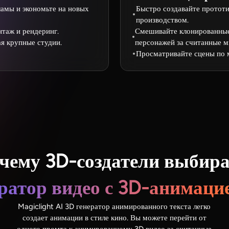
ламы и экономьте на новых
Быстро создавайте протот
производством.
нтаж и рендеринг.
Смешивайте клонированные 
я крупные студии.
персонажей за считанные м
Просматривайте сцены по м
чему 3D-создатели выбир
ратор видео с 3D-анимаци
Magiclight AI 3D генератор анимированного текста легко
создает анимации в стиле кино. Вы можете перейти от
одного промта к анимированному 3D видео за считанные