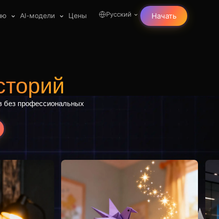
Русский
лю
AI-модели
Цены
Начать
сторий
ов без профессиональных