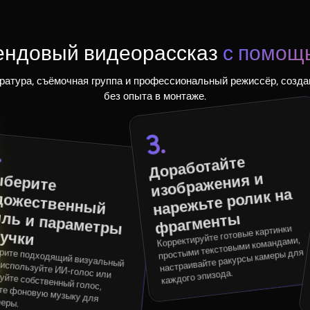
рендовый видеорассказ
с помощь
ратура, съёмочная группа и профессиональный режиссёр, созд
без опыта в монтаже.
3.
.
Доработайте
фрагмент
берите
ожественный
ь и параметры
изображения и
нарежьте ролик на
ы
Корректируйте готовые картинки
вучки
простыми текстовыми командами,
настраивайте ракурсы камеры для
каждого эпизода.
нный голос, добавьте фоновую музыку для атмосферы.