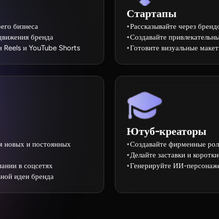
Стартапы
его бизнеса
Рассказывайте через бренд
одвижения бренда
Создавайте привлекательн
и Reels и YouTube Shorts
Готовите визуальные макет
Ютуб-креаторы
я новых и постоянных
Создавайте фирменные рол
Делайте заставки и коротк
пании в соцсетях
Генерируйте ИИ-персонаже
вной идеи бренда