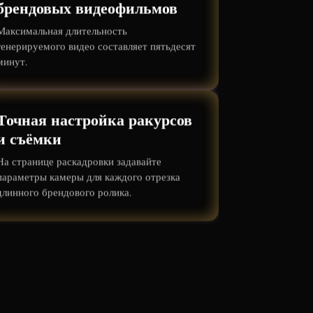
брендовых видеофильмов
Максимальная длительность
генерируемого видео составляет пятьдесят
минут.
Точная настройка ракурсов
и съёмки
На странице раскадровки задавайте
параметры камеры для каждого отрезка
длинного брендового ролика.