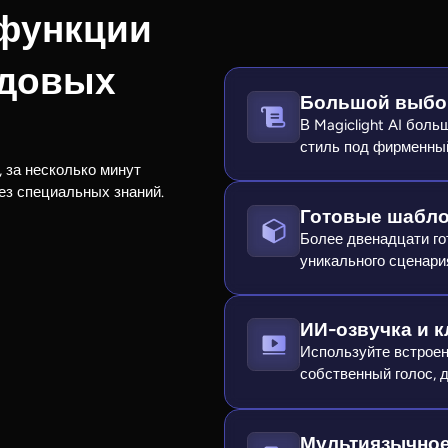
функции
ндовых
Большой выбор
В Magiclight AI бол
стиль под фирменный
, за несколько минут
ез специальных знаний.
Готовые шабл
Более двенадцати го
уникального сценари
ИИ-озвучка и 
Используйте встроен
собственный голос, 
Мультиязычное