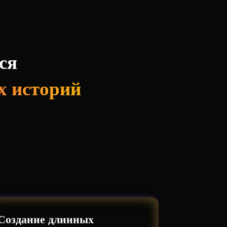
ся
х историй
Создание длинных