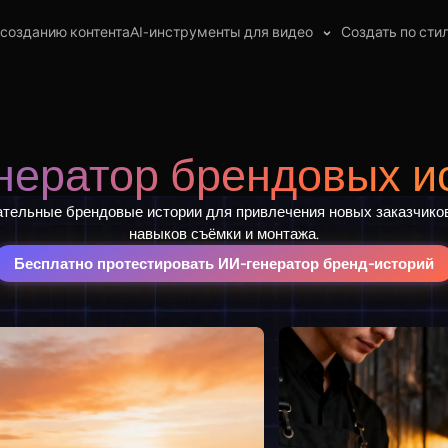
 созданию контента
AI-инструменты для видео
Создать по сти
нератор брендовых и
ательные брендовые истории для привлечения новых заказчик
навыков съёмки и монтажа.
Бесплатно протестировать ИИ-генератор бренд-историй