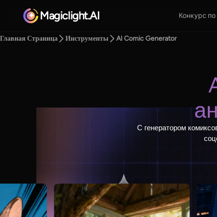
Magiclight.AI
Конкурс по
Главная Страница
Инструменты
AI Comic Generator
а
С генератором комиксов
соц