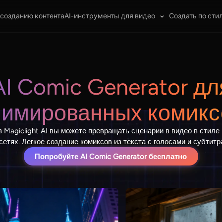
 созданию контента
AI-инструменты для видео
Создать по сти
AI Comic Generator дл
нимированных комикс
 Magiclight AI вы можете превращать сценарии в видео в стиле
сетях. Легкое создание комиксов из текста с голосами и субтитр
Попробуйте AI Comic Generator бесплатно