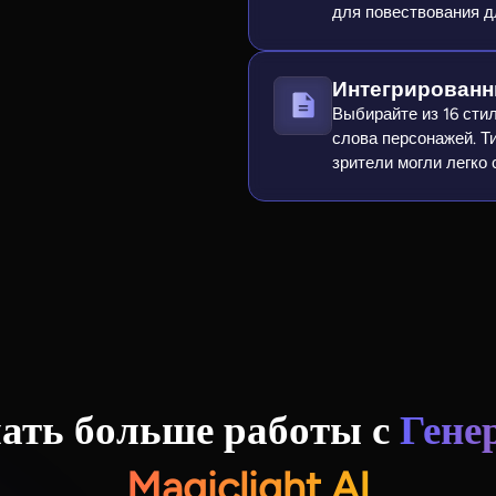
для повествования д
Интегрированн
Выбирайте из 16 сти
слова персонажей. Т
зрители могли легко 
лать больше работы с
Гене
Magiclight AI