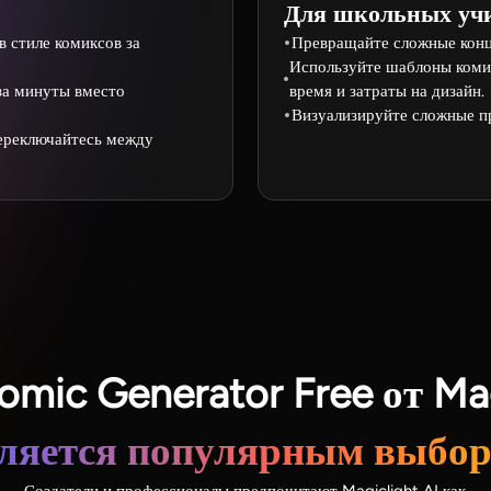
Для школьных уч
 стиле комиксов за
Превращайте сложные конце
Используйте шаблоны коми
за минуты вместо
время и затраты на дизайн.
Визуализируйте сложные п
ереключайтесь между
mic Generator Free от Mag
ляется популярным выбо
Создатели и профессионалы предпочитают Magiclight AI как