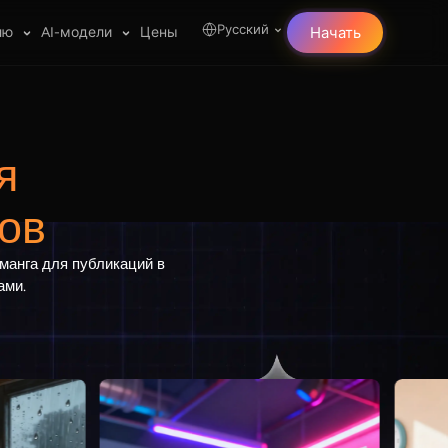
Русский
лю
AI-модели
Цены
Начать
я
ов
 манга для публикаций в
ами.