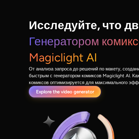
Исследуйте, что д
Генератором комикс
Magiclight AI
От анализа запроса до решений по макету, создан
быстрым с генератором комиксов Magiclight AI. К
комиксов оптимизируется для максимального эфф
Explore the video generator