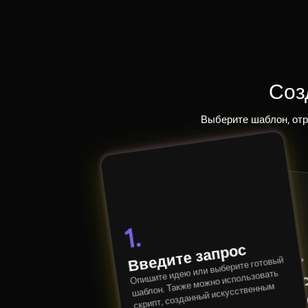
Соз
Выберите шаблон, отр
1.
2.
Введите запрос
Опишите идею или выберите готовый
шаблон. Также можно использовать
Нас
скрипт, созданный искусственным
пер