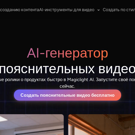
 созданию контента
AI-инструменты для видео
Создать по сти
AI-генератор
пояснительных виде
е ролики о продуктах быстро в Magiclight AI. Запустите своё п
сейчас.
Создать пояснительные видео бесплатно