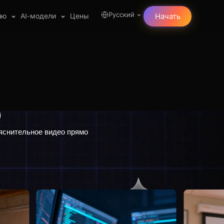
Русский
лю
AI-модели
Цены
Начать
о
ояснительное видео прямо