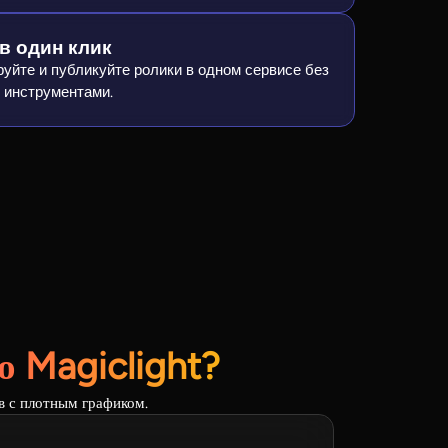
в один клик
руйте и публикуйте ролики в одном сервисе без
 инструментами.
 Magiclight?
в с плотным графиком.