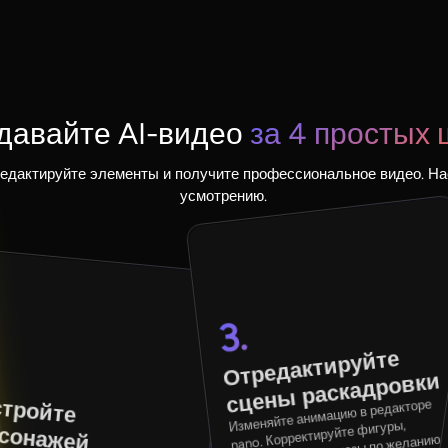
давайте AI-видео
за 4 простых 
едактируйте элементы и получите профессиональное видео. На
усмотрению.
3.
Отредактируйте
сцен
ы раскадровки
тройте
Изменяйте анимацию в редакторе
nano. Корректируйте фигуры,
сонажей