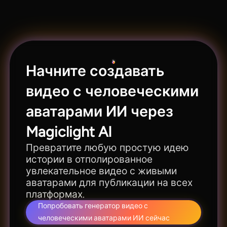
ИИ, клонируйте собственный голос для
уникальной озвучки и добавляйте подборку
фоновых треков для насыщения сцен.
Начните создавать
видео с человеческими
аватарами ИИ через
Magiclight AI
Превратите любую простую идею
истории в отполированное
увлекательное видео с живыми
аватарами для публикации на всех
платформах.
Попробовать генератор видео с
человеческими аватарами ИИ сейчас