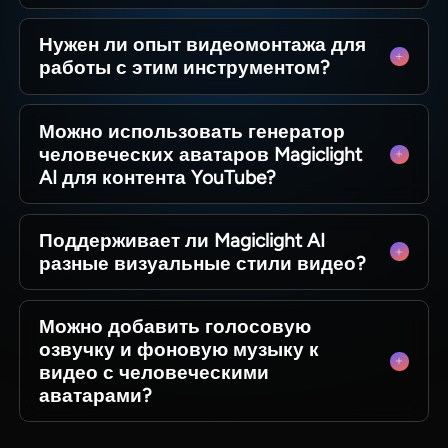
Просто введите запрос, набросок или полный
Нужен ли опыт видеомонтажа для
сценарий, чтобы автоматически получить
работы с этим инструментом?
готовое видео с изображением, озвучкой и
настраиваемым визуальным стилем.
Magiclight AI подходит как абсолютным
Можно использовать генератор
новичкам, так и опытным создателям.
человеческих аватаров Magiclight
Упрощённый рабочий процесс избавляет от
AI для контента YouTube?
сложных технических знаний монтажа.
Идеально для обучающих, повествовательных
Поддерживает ли Magiclight AI
и развлекательных каналов YouTube. Экспорт в
разные визуальные стили видео?
HD 1080p позволяет сразу загружать ролики
на видеоплатформы.
Доступно множество настраиваемых стилей:
Можно добавить голосовую
мультфильм, стили Диснея, реализм,
озвучку и фоновую музыку к
кинематограф, подстраивайте ролик под бренд
видео с человеческими
и аудиторию.
аватарами?
Используйте встроенные естественные голоса