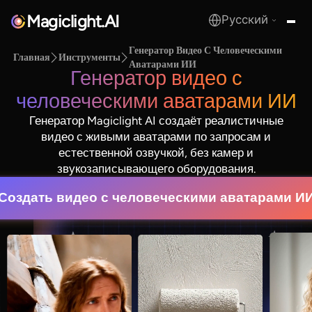
Magiclight.AI
Русский
MagicLight.AI
Генератор Видео С Человеческими
Главная
Инструменты
Аватарами ИИ
Генератор видео с
человеческими аватарами ИИ
Генератор Magiclight AI создаёт реалистичные
видео с живыми аватарами по запросам и
естественной озвучкой, без камер и
звукозаписывающего оборудования.
Создать видео с человеческими аватарами И