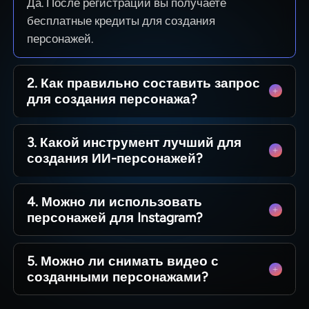
Да. После регистрации вы получаете
бесплатные кредиты для создания
персонажей.
2. Как правильно составить запрос
для создания персонажа?
Пишите простым языком, алгоритмы дополнят
3. Какой инструмент лучший для
текст. Также доступна функция расширения
создания ИИ-персонажей?
запроса.
Magiclight лидирует по точности и удобству
4. Можно ли использовать
использования среди аналогов.
персонажей для Instagram?
Конечно. Создавайте ролики и сторис, а также
5. Можно ли снимать видео с
монетизируйте готовый контент.
созданными персонажами?
Да. Используйте встроенные видеофункции