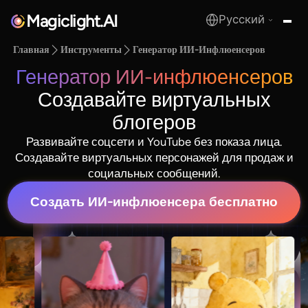
Magiclight.AI
Русский
MagicLight.AI
Главная
Инструменты
Генератор ИИ-Инфлюенсеров
Генератор ИИ-инфлюенсеров
Создавайте виртуальных
блогеров
Развивайте соцсети и YouTube без показа лица.
Создавайте виртуальных персонажей для продаж и
социальных сообщений.
Создать ИИ-инфлюенсера бесплатно