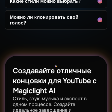
Какие стили можно выбрать?
Мы предлагаем более 20 стилей, включая
Можно ли клонировать свой
реализм, Pixar, аниме, комиксы и т.д.
голос?
Да, клонирование голоса включено, помимо 37
предустановленных голосов.
Создавайте отличные
концовки для YouTube с
Magiclight AI
Стиль, звук, музыка и экспорт в
одном процессе. Создайте
идеальное завершение и