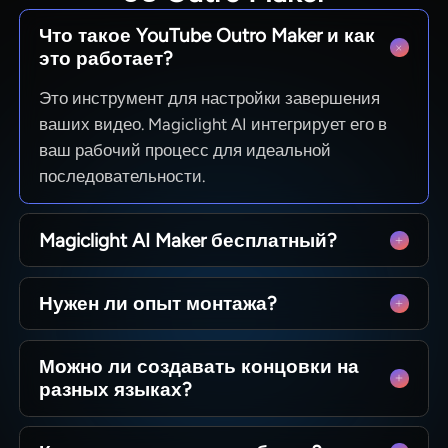
Что такое YouTube Outro Maker и как
это работает?
Это инструмент для настройки завершения
ваших видео. Magiclight AI интегрирует его в
ваш рабочий процесс для идеальной
последовательности.
Magiclight AI Maker бесплатный?
Мы предлагаем бесплатный доступ для
Нужен ли опыт монтажа?
тестирования процесса. Проверьте детали
наших планов на сайте.
Нет. Magiclight AI автоматически управляет
Можно ли создавать концовки на
таймингом, субтитрами и музыкой.
разных языках?
Да, мы поддерживаем 11 языков.