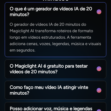
O que é um gerador de vídeos IA de 20
minutos?
O gerador de vídeos IA de 20 minutos do
Magiclight AI transforma roteiros de formato
longo em vídeos estruturados. A ferramenta
adiciona cenas, vozes, legendas, música e visuais
em segundos.
O Magiclight AI é gratuito para testar
vídeos de 20 minutos?
Você pode explorar o Magiclight AI antes de
Como faço meu vídeo IA atingir vinte
migrar para um plano pago. Ao fazer isso, é
minutos?
importante verificar os limites de exportação,
modelos disponíveis e ferramentas de sessão.
O comprimento do roteiro, a velocidade da
Posso adicionar voz, música e legendas
narração e o modo de direção afetam a duração