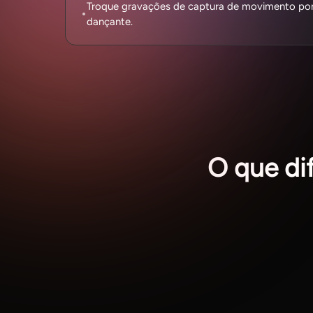
Troque gravações de captura de movimento por
dançante.
O que di