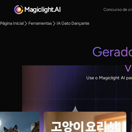
Magiclight.AI
Concurso de cr
Página Inicial
Ferramentas
IA Gato Dançante
Gerado
v
Use o Magiclight AI pa