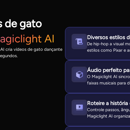
s de gato
giclight AI
Diversos estilos 
De hip-hop a visual m
AI cria vídeos de gato dançante
estilos como Pixar e a
 segundos.
Áudio perfeito p
O Magiclight AI sincr
faixas musicais para d
Roteire a históri
Controle passos, ângu
Magiclight AI organiz