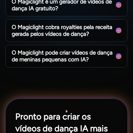
O Magiclight é um gerador de vídeos de
que inclua tudo o que deseja no vídeo de dança.
dança IA gratuito?
Sim. Uma vez que você se registra no Magiclight,
O Magiclight cobra royalties pela receita
obtém créditos gratuitos com os quais pode
gerada pelos vídeos de dança?
criar vídeos de dança gratuitos de forma fácil e
rápida.
Não. O Magiclight não cobra nenhum royalty
O Magiclight pode criar vídeos de dança
pelos vídeos que você cria usando a plataforma.
de meninas pequenas com IA?
Tudo o que você faz se torna sua propriedade
exclusiva.
Com certeza, desde que você siga as diretrizes.
Se o conteúdo do seu vídeo for saudável e não
contiver material visual explícito, está permitido.
Pronto para criar os
vídeos de dança IA mais