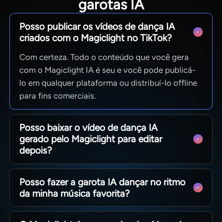
garotas IA
Posso publicar os vídeos de dança IA
criados com o Magiclight no TikTok?
Com certeza. Todo o conteúdo que você gera
com o Magiclight IA é seu e você pode publicá-
lo em qualquer plataforma ou distribuí-lo offline
para fins comerciais.
Posso baixar o vídeo de dança IA
gerado pelo Magiclight para editar
depois?
Sim, você pode. Além disso, após baixar, você
Posso fazer a garota IA dançar no ritmo
pode usar qualquer ferramenta de edição de
da minha música favorita?
vídeo gratuita para adicionar sobreposições,
texto ou outros efeitos para torná-lo mais
Sim, desde que você insira um prompt detalhado
atraente.