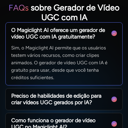
FAQs
sobre Gerador de Vídeo
UGC com IA
O Magiclight AI oferece um gerador de
vídeo UGC com IA gratuitamente?
Sim, o Magiclight AI permite que os usuários
testem vários recursos, como criar clipes
animados. O gerador de vídeo UGC com IA é
gratuito para usar, desde que você tenha
créditos suficientes.
Preciso de habilidades de edição para
criar vídeos UGC gerados por IA?
Não, habilidades de edição não são necessárias.
Como funciona o gerador de vídeo
Seus prompts simples, modelos e guias ajudam
UGC no Magiclight AI?