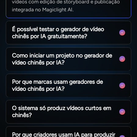
vídeos com edição de storyboard e publicação
integrada no Magiclight AI.
É possível testar o gerador de vídeo
chinês por IA gratuitamente?
Sim, teste grátis para ajustar cenas antes da
Como iniciar um projeto no gerador de
exportação e avaliar o desempenho do
vídeo chinês por IA?
Magiclight AI.
Comece com texto ou imagem, depois ajuste
Por que marcas usam geradores de
storyboard e finalize a produção no Magiclight
vídeo chinês por IA?
AI.
Transforme ideias de campanhas em vídeos
O sistema só produz vídeos curtos em
promocionais profissionais rapidamente com o
chinês?
Magiclight AI.
Não, também cria vídeos longos de conteúdo
Por que criadores usam IA para produzir
educativo e séries com o Magiclight AI.