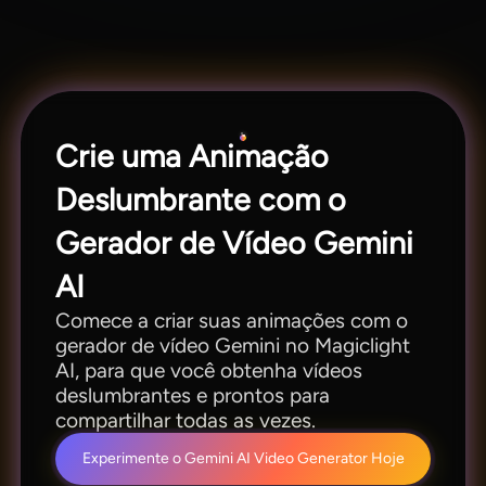
assistindo.
diretamente no Magiclight. Insira seu prompt,
ajuste cenas e personagens e pressione
download para obter um clipe impressionante.
Crie uma Animação
Deslumbrante com o
Gerador de Vídeo Gemini
AI
Comece a criar suas animações com o
gerador de vídeo Gemini no Magiclight
AI, para que você obtenha vídeos
deslumbrantes e prontos para
compartilhar todas as vezes.
Experimente o Gemini AI Video Generator Hoje